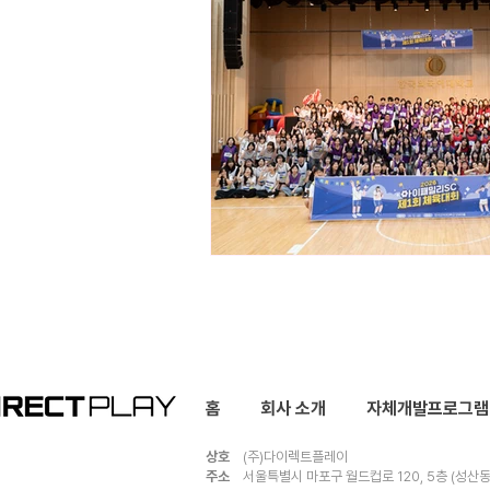
​홈
회사 소개
​자체개발프로그램
상호
(주)다이렉트플
주소
서울특별시 마포구 월드컵로 120, 5층 (