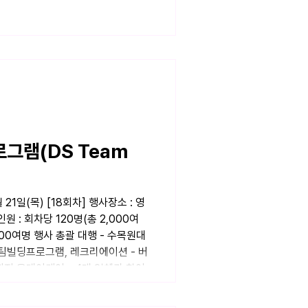
그램(DS Team
월 21일(목) [18회차] 행사장소 : 영
: 회차당 120명(총 2,000여
,000여명 행사 총괄 대행 - 수목원대
, 팀빌딩프로그램, 레크리에이션 - 버
까지 올데이케어 - 4개 업체가 참여
화성/기흥/동탄 캠퍼스 임직원 참여 -
위