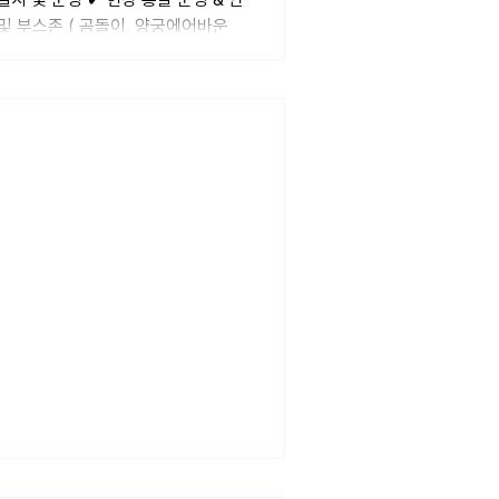
및 부스존 ( 곰돌이, 양궁에어바운
키드로우 이벤트 기획 및 연출 #아이돌