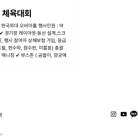
C 체육대회
 : 한국외대 오바마홀 행사인원 : 약
 ✔ 경기장 레이아웃·동선 설계,스크
리, 행사 참여자 상해보험 가입, 응급
토월, 현수막, 점수판, 이름표) 총괄
전 매니징 ✔ 부스존 ( 곰돌이, 양궁에
의
kr