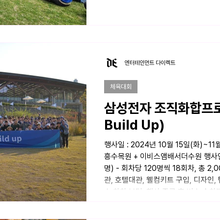
엔터테인먼트 다이렉트
체육대회
삼성전자 조직화합프로
Build Up)
행사일 : 2024년 10월 15일(화)~11
흥수목원 + 이비스앰배서더수원 행사인원 
명) - 회차당 120명씩 18회차, 총 2
관, 호텔대관, 웰컴키트 구입, 디자인
스 하차 부터, 행사 종료 후 버스 승차
하여, 각기 다른 지역별 행사 기획 - 
팀빌딩&레크리에이션 부분 독보적 1