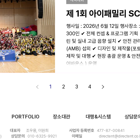
제 1회 아이패밀리 S
행사일 : 2026년 6월 12일 행사장소
300인 ✔ 전체 컨셉 & 프로그램 기획
린 및 실내 고급 음향 설치 ✔ 안전 관
(AMB) 섭외 ✔ 디자인 및 제작물(포
제작 및 대행 ✔ 현장 총괄 운영 & 안
어바운스 ) 운영
1
2
3
4
PORTFOLIO
장소대관
대행&시스템
상담문
레이
대표자
조우용, 이원희
사업자 등록번호
477-87-00841
성산동)
상담문의
010-6325-9921
이메일
directent@directent.co.