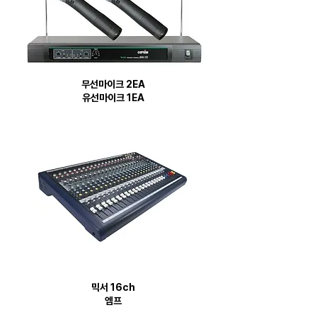
무선마이크 2EA
유선마이크 1EA
​믹서 16ch
​엠프