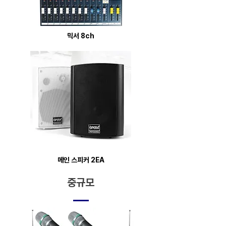
​믹서 8ch
​메인 스피커 2EA
중규모