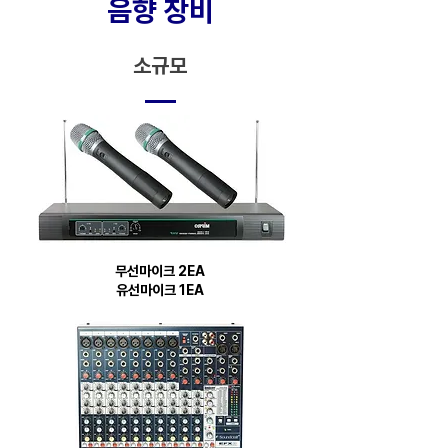
음향 장비
소규모
무선마이크 2EA
유선마이크 1EA