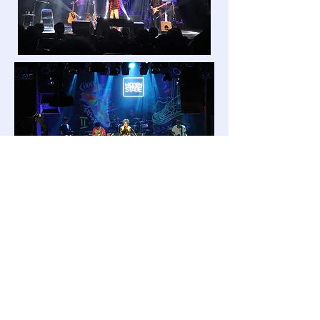
LED무빙, 빔 라이트 8~12EA
중규모