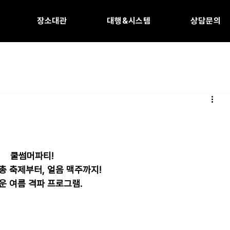
장소대관
대행&시스템
상담문의
쿨썸머파티!
총 축제부터, 얼음 맥주까지!
운 여름 격파 프로그램.